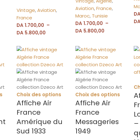
Vintage
,
Algérie
,
Ma
Aviation
,
France
,
Vintage
,
Aviation
,
D
Maroc
,
Tunisie
France
D
DA
1.700,00
–
DA
1.700,00
–
DA
5.800,00
DA
5.800,00
Ch
A
s
Choix des options
Choix des options
Affiche Air
Affiche Air
F
France
France
L
nt
Amérique du
Messageries
–
Sud 1933
1949
q