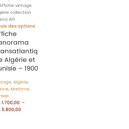
oix des options
ffiche
anorama
ransatlantiq
e Algérie et
unisie – 1900
ntage
,
Algérie
,
ance
,
Maritime
,
nisie
A
1.700,00
–
A
5.800,00