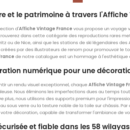
vre et le patrimoine à travers l'Affich
lection d'
Affiche Vintage France
vous propose un voyage v
trouverez dans cette catégorie des reproductions rares mett
itz ou de Nice, ainsi que les stations de ski légendaires des A
créées par des illustrateurs de renom pour promouvoir le to
France
de notre catalogue est un hommage à l'esthétique d
ration numérique pour une décoratio
ntir un rendu visuel exceptionnel, chaque
Affiche Vintage F
euse. Nous éliminons les imperfections dues au temps tout e
De plus, nous utilisons des supports premium pour l'impression,
u sous verre ou la texture noble de la toile sur châssis. P
 votre décoration, capable de transformer l'ambiance de vo
écurisée et fiable dans les 58 wilayas