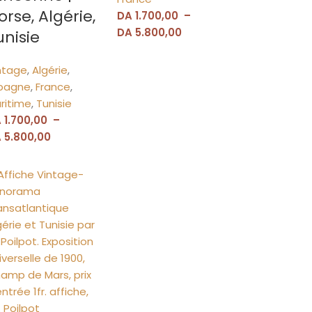
orse, Algérie,
DA
1.700,00
–
DA
5.800,00
unisie
ntage
,
Algérie
,
pagne
,
France
,
ritime
,
Tunisie
A
1.700,00
–
A
5.800,00