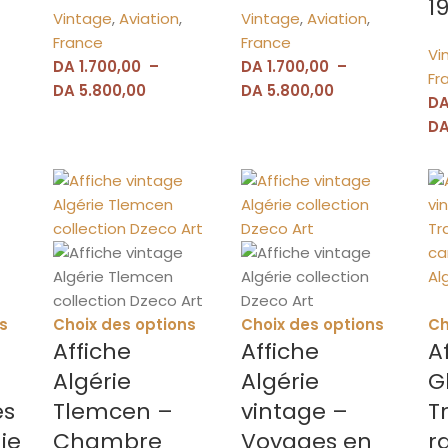
1
Vintage
,
Aviation
,
Vintage
,
Aviation
,
France
France
Vi
DA
1.700,00
–
DA
1.700,00
–
Fr
DA
5.800,00
DA
5.800,00
D
D
s
Choix des options
Choix des options
Ch
Affiche
Affiche
A
Algérie
Algérie
G
es
Tlemcen –
vintage –
T
ie
Chambre
Voyages en
r