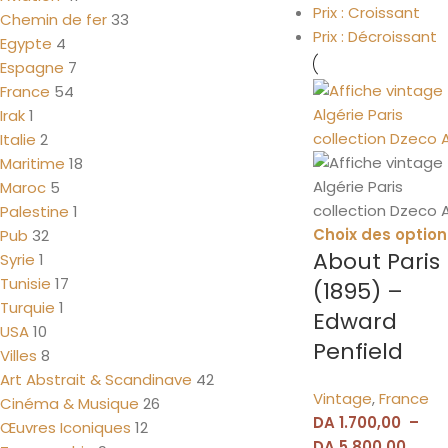
Prix : Croissant
Chemin de fer
33
Prix : Décroissant
Egypte
4
Espagne
7
France
54
Irak
1
Italie
2
Maritime
18
Maroc
5
Palestine
1
Choix des option
Pub
32
About Paris
Syrie
1
Tunisie
17
(1895) –
Turquie
1
Edward
USA
10
Penfield
Villes
8
Art Abstrait & Scandinave
42
Vintage
,
France
Cinéma & Musique
26
DA
1.700,00
–
Œuvres Iconiques
12
DA
5.800,00