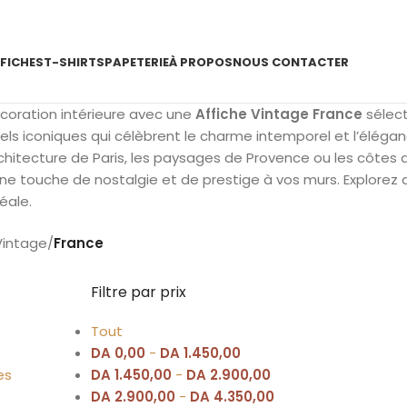
FICHES
T-SHIRTS
PAPETERIE
À PROPOS
NOUS CONTACTER
coration intérieure avec une
Affiche Vintage France
sélec
els iconiques qui célèbrent le charme intemporel et l’éléga
rchitecture de Paris, les paysages de Provence ou les côtes
e touche de nostalgie et de prestige à vos murs. Explorez
éale.
Vintage
/
France
Filtre par prix
Tout
DA
0,00
-
DA
1.450,00
es
DA
1.450,00
-
DA
2.900,00
DA
2.900,00
-
DA
4.350,00