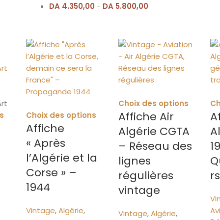
DA
4.350,00
-
DA
5.800,00
Choix des options
Ch
Affiche Air
A
s
Choix des options
Affiche
Algérie CGTA
A
« Après
– Réseau des
1
l’Algérie et la
lignes
Q
Corse » –
régulières
r
1944
vintage
Vi
Vintage
,
Algérie
,
Av
Vintage
,
Algérie
,