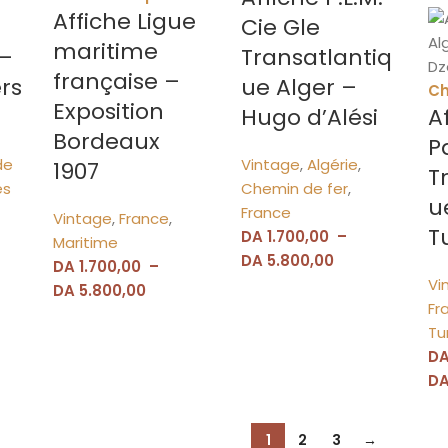
Affiche Ligue
Cie Gle
maritime
 –
Transatlantiq
française –
rs
ue Alger –
Ch
Exposition
Hugo d’Alési
A
Bordeaux
P
de
Vintage
,
Algérie
,
1907
T
es
Chemin de fer
,
u
France
Vintage
,
France
,
T
DA
1.700,00
–
Maritime
DA
5.800,00
DA
1.700,00
–
Vi
DA
5.800,00
Fr
Tu
D
D
1
2
3
→