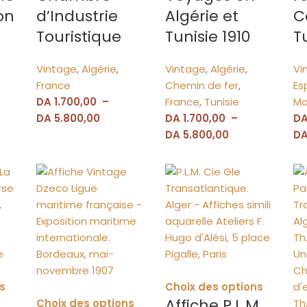
on
d’Industrie
Algérie et
C
Touristique
Tunisie 1910
T
Vintage
,
Algérie
,
Vintage
,
Algérie
,
Vi
France
Chemin de fer
,
Es
DA
1.700,00
–
France
,
Tunisie
Ma
DA
5.800,00
DA
1.700,00
–
D
DA
5.800,00
D
s
Choix des options
Affiche P.L.M.
Choix des options