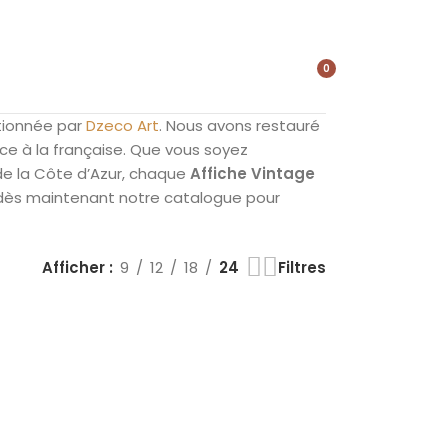
0
élément
tionnée par
Dzeco Art
. Nous avons restauré
nce à la française. Que vous soyez
 de la Côte d’Azur, chaque
Affiche Vintage
 dès maintenant notre catalogue pour
Afficher
9
12
18
24
Filtres