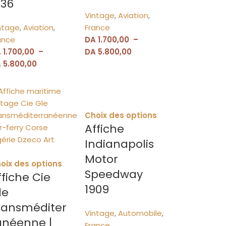
936
Vintage
,
Aviation
,
ntage
,
Aviation
,
France
ance
DA
1.700,00
–
A
1.700,00
–
DA
5.800,00
A
5.800,00
Choix des options
Affiche
Indianapolis
Motor
oix des options
Speedway
ffiche Cie
1909
le
ransméditer
Vintage
,
Automobile
,
anéenne |
France