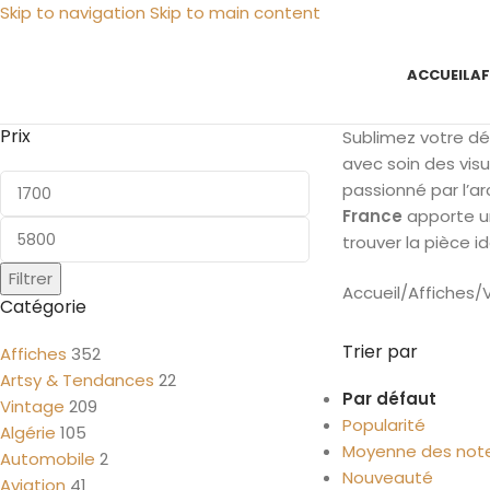
Skip to navigation
Skip to main content
ACCUEIL
AF
Prix
Sublimez votre dé
avec soin des visu
passionné par l’a
France
apporte un
trouver la pièce id
Filtrer
Accueil
/
Affiches
/
Catégorie
Trier par
Affiches
352
Artsy & Tendances
22
Par défaut
Vintage
209
Popularité
Algérie
105
Moyenne des not
Automobile
2
Nouveauté
Aviation
41