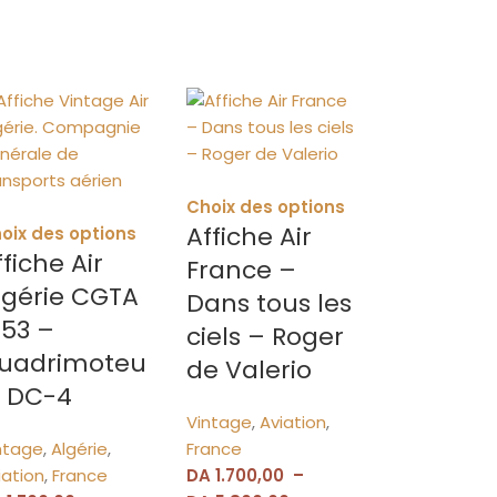
Choix des options
Affiche Air
oix des options
ffiche Air
France –
lgérie CGTA
Dans tous les
953 –
ciels – Roger
uadrimoteu
de Valerio
s DC-4
Vintage
,
Aviation
,
ntage
,
Algérie
,
France
iation
,
France
DA
1.700,00
–