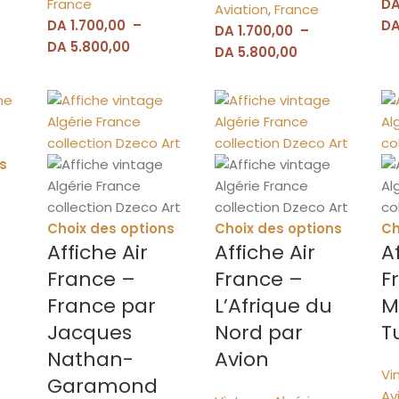
France
D
Aviation
,
France
DA
1.700,00
–
D
DA
1.700,00
–
DA
5.800,00
DA
5.800,00
s
Choix des options
Choix des options
Ch
Affiche Air
Affiche Air
A
France –
France –
F
France par
L’Afrique du
M
Jacques
Nord par
T
Nathan-
Avion
Vi
Garamond
Av