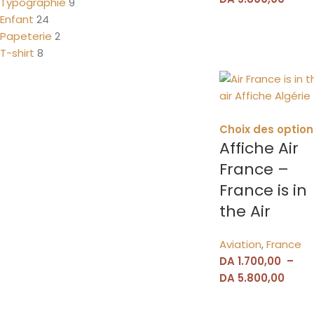
Typographie
9
Enfant
24
Papeterie
2
T-shirt
8
Choix des option
Affiche Air
France –
France is in
the Air
Aviation
,
France
DA
1.700,00
–
DA
5.800,00