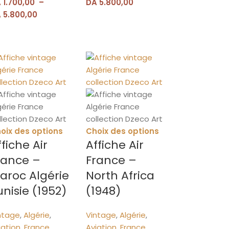
A
1.700,00
–
DA
5.800,00
A
5.800,00
oix des options
Choix des options
ffiche Air
Affiche Air
rance –
France –
aroc Algérie
North Africa
unisie (1952)
(1948)
ntage
,
Algérie
,
Vintage
,
Algérie
,
iation
,
France
,
Aviation
,
France
,