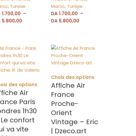
roc
,
Tunisie
Maroc
,
Tunisie
A
1.700,00
–
DA
1.700,00
–
A
5.800,00
DA
5.800,00
Choix des options
Affiche Air
oix des options
ffiche Air
France
rance Paris
Proche-
ondres 1h30
Orient
 Le confort
Vintage – Eric
ui va vite
| Dzeco.art