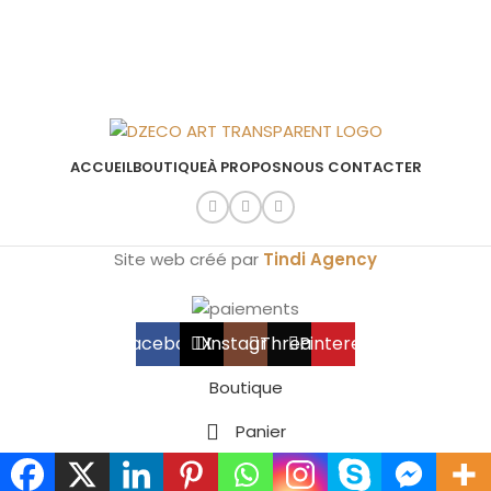
ACCUEIL
BOUTIQUE
À PROPOS
NOUS CONTACTER
Site web créé par
Tindi Agency
Facebook
X
Instagram
Threads
Pinterest
Boutique
Panier