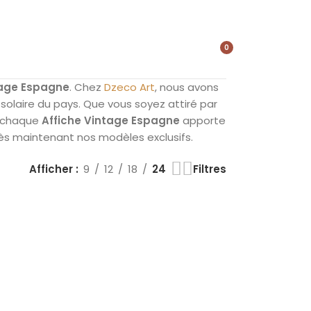
0
élément
tage Espagne
. Chez
Dzeco Art
, nous avons
 solaire du pays. Que vous soyez attiré par
e, chaque
Affiche Vintage Espagne
apporte
dès maintenant nos modèles exclusifs.
Afficher
9
12
18
24
Filtres