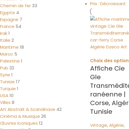
Prix : Décroissant
Chemin de fer
33
Egypte
4
Espagne
7
France
54
Irak
1
Italie
2
Maritime
18
Maroc
5
Choix des option
Palestine
1
Affiche Cie
Pub
32
Syrie
1
Gle
Tunisie
17
Transmédit
Turquie
1
ranéenne |
USA
10
Corse, Algér
Villes
8
Art Abstrait & Scandinave
42
Tunisie
Cinéma & Musique
26
Œuvres Iconiques
12
Vintage
,
Algérie
,