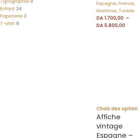
Typographie
9
Espagne
,
France
,
Enfant
24
Maritime
,
Tunisie
Papeterie
2
DA
1.700,00
–
T-shirt
8
DA
5.800,00
Choix des option
Affiche
vintage
Espagne –