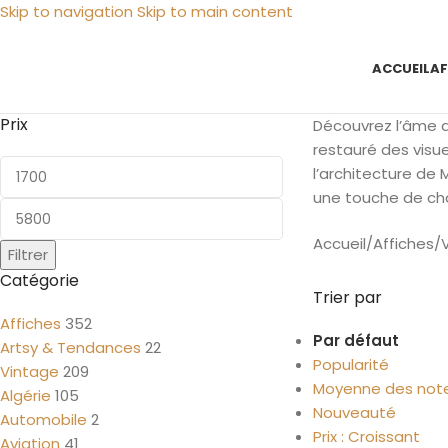
Skip to navigation
Skip to main content
ACCUEIL
AF
Prix
Découvrez l’âme de
restauré des visue
l’architecture de 
une touche de cha
Accueil
/
Affiches
/
Filtrer
Catégorie
Trier par
Affiches
352
Par défaut
Artsy & Tendances
22
Popularité
Vintage
209
Moyenne des not
Algérie
105
Nouveauté
Automobile
2
Prix : Croissant
Aviation
41