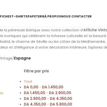
FICHES
T-SHIRTS
PAPETERIE
À PROPOS
NOUS CONTACTER
 la péninsule ibérique avec notre collection d’
Affiche Vin
ls iconiques qui célèbrent la richesse culturelle et la beauté
Madrid, le charme de Séville ou les côtes de la Méditerrané
leur et d’élégance à votre décoration intérieure. Explorez 
Vintage
/
Espagne
Filtre par prix
Tout
DA
0,00
-
DA
1.450,00
es
DA
1.450,00
-
DA
2.900,00
DA
2.900,00
-
DA
4.350,00
DA
4.350,00
-
DA
5.800,00