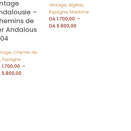
intage
Vintage
,
Algérie
,
ndalousie –
Espagne
,
Maritime
DA
1.700,00
–
hemins de
DA
5.800,00
er Andalous
904
ntage
,
Chemin de
r
,
Espagne
A
1.700,00
–
A
5.800,00