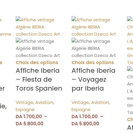
s
Choix des options
Choix des options
Affiche Iberia
Affiche Iberia
– Fiesta de
– Voyagez
er
Toros Spanien
par Iberia
Vintage
,
Aviation
,
Vintage
,
Aviation
,
ie,
Espagne
Espagne
DA
1.700,00
–
DA
1.700,00
–
Ch
DA
5.800,00
DA
5.800,00
A