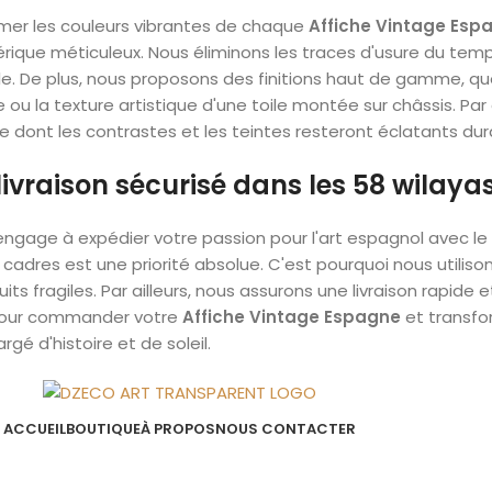
limer les couleurs vibrantes de chaque
Affiche Vintage Esp
rique méticuleux. Nous éliminons les traces d'usure du tem
ale. De plus, nous proposons des finitions haut de gamme, qu
 ou la texture artistique d'une toile montée sur châssis. P
e dont les contrastes et les teintes resteront éclatants d
livraison sécurisé dans les 58 wilaya
'engage à expédier votre passion pour l'art espagnol avec le
 cadres est une priorité absolue. C'est pourquoi nous utili
its fragiles. Par ailleurs, nous assurons une livraison rapide 
pour commander votre
Affiche Vintage Espagne
et transfo
rgé d'histoire et de soleil.
ACCUEIL
BOUTIQUE
À PROPOS
NOUS CONTACTER