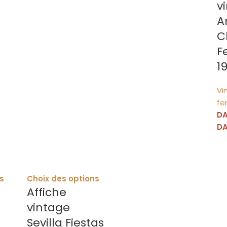
v
A
C
F
1
Vi
fe
D
D
s
Choix des options
Affiche
vintage
Sevilla Fiestas