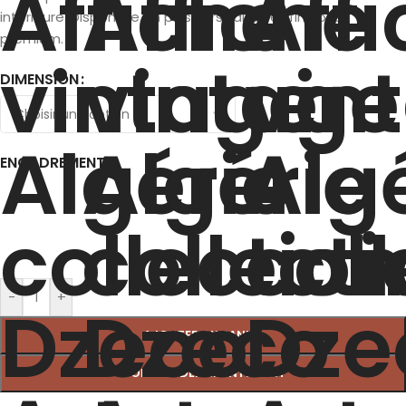
intérieure. Disponible en plusieurs tailles et finitions
premium.
DIMENSION
ENCADREMENT
-
+
AJOUTER AU PANIER
COMMANDER MAINTENANT