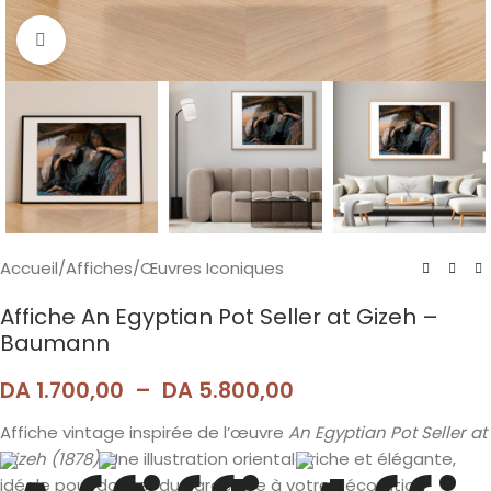
Agrandir
Accueil
/
Affiches
/
Œuvres Iconiques
Affiche An Egyptian Pot Seller at Gizeh –
Baumann
DA
1.700,00
–
DA
5.800,00
Affiche vintage inspirée de l’œuvre
An Egyptian Pot Seller at
Gizeh (1878)
. Une illustration orientale riche et élégante,
idéale pour donner du caractère à votre décoration