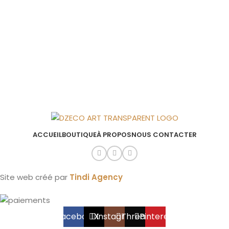
ACCUEIL
BOUTIQUE
À PROPOS
NOUS CONTACTER
Site web créé par
Tindi Agency
Facebook
X
Instagram
Threads
Pinterest