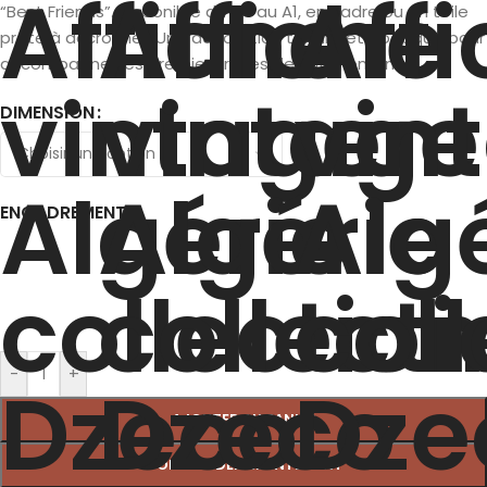
“Best Friends”. Disponible du A4 au A1, en cadre ou en toile
prête à accrocher. Une décoration tendre et poétique pour
accompagner les premiers rêves de votre enfant.
DIMENSION
ENCADREMENT
-
+
AJOUTER AU PANIER
COMMANDER MAINTENANT