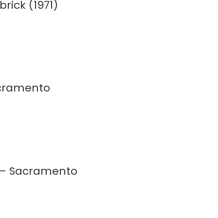
rick (1971)
acramento
8 – Sacramento