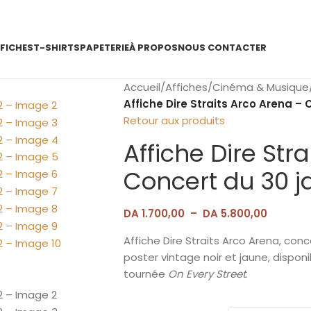
FICHES
T-SHIRTS
PAPETERIE
À PROPOS
NOUS CONTACTER
Accueil
/
Affiches
/
Cinéma & Musique
Affiche Dire Straits Arco Arena – 
Retour aux produits
Affiche Dire Str
Concert du 30 j
DA
1.700,00
–
DA
5.800,00
Affiche Dire Straits Arco Arena, con
poster vintage noir et jaune, dispon
tournée
On Every Street
.