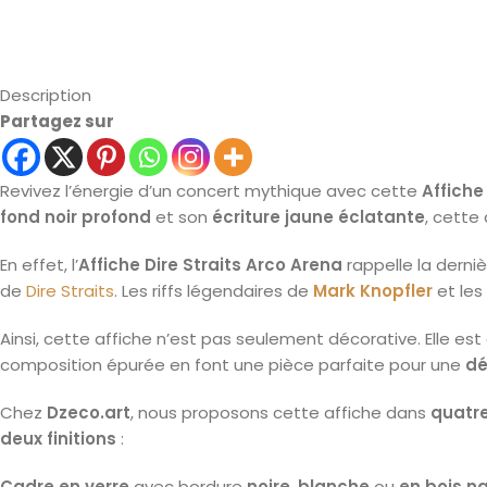
Description
Partagez sur
Revivez l’énergie d’un concert mythique avec cette
Affiche
fond noir profond
et son
écriture jaune éclatante
, cette
En effet, l’
Affiche Dire Straits Arco Arena
rappelle la derni
de
Dire Straits
. Les riffs légendaires de
Mark Knopfler
et les
Ainsi, cette affiche n’est pas seulement décorative. Elle est
composition épurée en font une pièce parfaite pour une
dé
Chez
Dzeco.art
, nous proposons cette affiche dans
quatr
deux finitions
:
Cadre en verre
avec bordure
noire
,
blanche
ou
en bois na