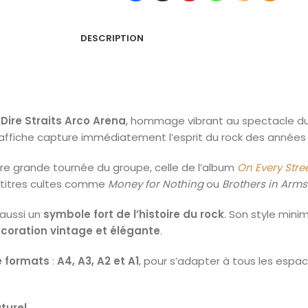
DESCRIPTION
 Dire Straits Arco Arena
, hommage vibrant au spectacle d
 affiche capture immédiatement l’esprit du rock des années 
ère grande tournée du groupe, celle de l’album
On Every Stre
 titres cultes comme
Money for Nothing
ou
Brothers in Arms
 aussi un
symbole fort de l’histoire du rock
. Son style mini
coration vintage et élégante
.
e formats
:
A4, A3, A2 et A1
, pour s’adapter à tous les espa
turel
.