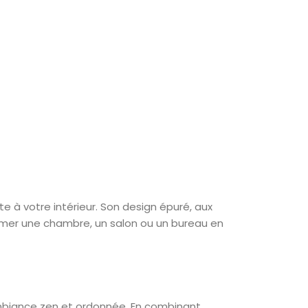
 votre intérieur. Son design épuré, aux
former une chambre, un salon ou un bureau en
e ambiance zen et ordonnée. En combinant