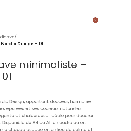
0
élément
ndinave
/
 Nordic Design – 01
ave minimaliste –
 01
ordic Design, apportant douceur, harmonie
gnes épurées et ses couleurs naturelles
gante et chaleureuse. Idéale pour décorer
 Disponible du A4 au A1, en cadre ou en
forme chaque espace en un lieu de calme et