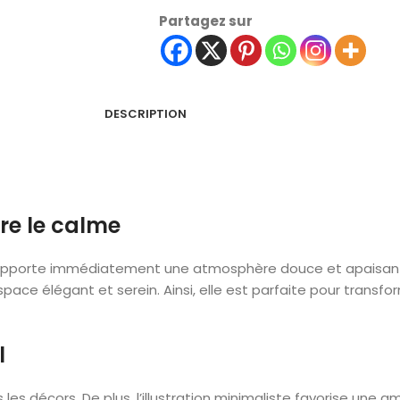
Partagez sur
DESCRIPTION
re le calme
pporte immédiatement une atmosphère douce et apaisante à
space élégant et serein. Ainsi, elle est parfaite pour trans
l
 les décors. De plus, l’illustration minimaliste favorise un