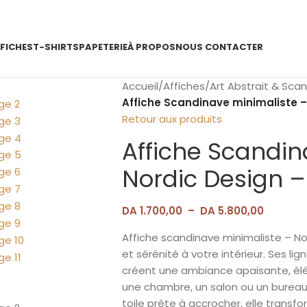
FICHES
T-SHIRTS
PAPETERIE
À PROPOS
NOUS CONTACTER
Accueil
/
Affiches
/
Art Abstrait & Sca
Affiche Scandinave minimaliste –
Retour aux produits
Affiche Scandin
Nordic Design –
DA
1.700,00
–
DA
5.800,00
Affiche scandinave minimaliste – N
et sérénité à votre intérieur. Ses li
créent une ambiance apaisante, élé
une chambre, un salon ou un bureau.
toile prête à accrocher, elle trans