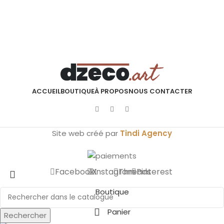
ACCUEIL
BOUTIQUE
À PROPOS
NOUS CONTACTER
Site web créé par
Tindi Agency
Facebook
X
Instagram
Threads
Pinterest
Boutique
Panier
Rechercher