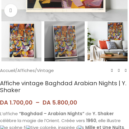
Agrandir
Accueil
/
Affiches
/
Vintage
Affiche vintage Baghdad Arabian Nights | Y.
Shaker
DA
1.700,00
–
DA
5.800,00
L’affiche
“Baghdad – Arabian Nights”
de
Y. Shaker
célèbre la magie de l’Orient. Créée vers
1960
, elle illustre
une scène festive colorée, inspirée des
Mille et Une Nuits
.