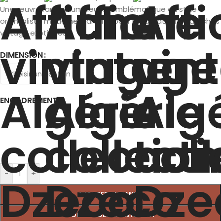
Une œuvre rare et lumineuse, emblématique du style
orientaliste moderne, parfaite pour les amateurs d’affiches
vintage exotiques.
DIMENSION
ENCADREMENT
-
+
AJOUTER AU PANIER
COMMANDER MAINTENANT