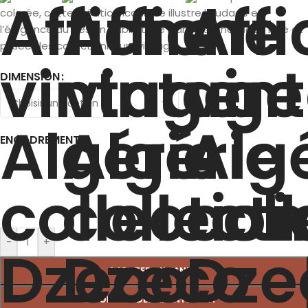
colorée, cette création iconique illustre l’audace et
l’élégance du design publicitaire français. Une pièce rare et
prisée des collectionneurs vintage.
DIMENSION
ENCADREMENT
-
+
AJOUTER AU PANIER
COMMANDER MAINTENANT