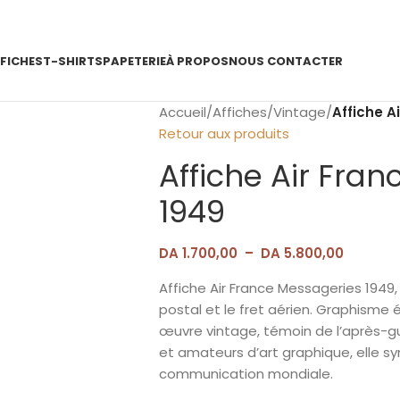
FICHES
T-SHIRTS
PAPETERIE
À PROPOS
NOUS CONTACTER
Accueil
/
Affiches
/
Vintage
/
Affiche A
Retour aux produits
Affiche Air Fra
1949
DA
1.700,00
–
DA
5.800,00
Affiche Air France Messageries 1949,
postal et le fret aérien. Graphisme
œuvre vintage, témoin de l’après-gue
et amateurs d’art graphique, elle sy
communication mondiale.