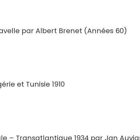
ravelle par Albert Brenet (Années 60)
rie et Tunisie 1910
ale – Transatlantique 1934 par Jan Auvi