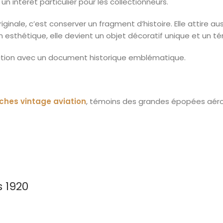
un intérêt particulier pour les collectionneurs.
iginale, c’est conserver un fragment d’histoire. Elle attire au
esthétique, elle devient un objet décoratif unique et un tém
lection avec un document historique emblématique.
iches vintage aviation
, témoins des grandes épopées aéro
s 1920