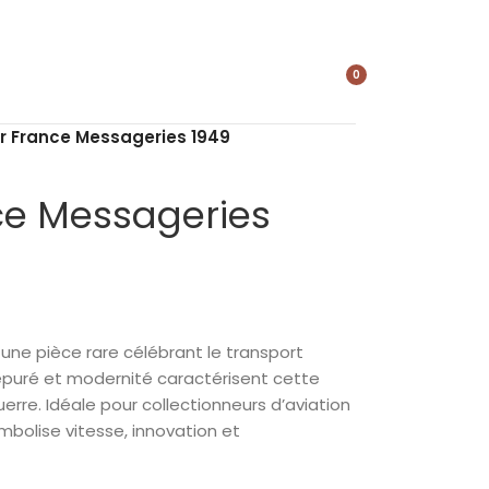
0
élément
ir France Messageries 1949
nce Messageries
 une pièce rare célébrant le transport
 épuré et modernité caractérisent cette
rre. Idéale pour collectionneurs d’aviation
mbolise vitesse, innovation et