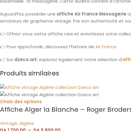
essentielle : la messagerie. Cette dualité confère à l’affiche 
Aujourd’hui, posséder une
affiche Air France Messagerie
or
amateurs de graphisme vintage. Par son authenticité et son 
👉 Offrez-vous cette affiche rare et enrichissez votre col
👉 Pour approfondir, découvrez l’histoire de
Air France
.
👉 Sur
dzeco.art
, explorez également notre sélection d’
aff
Produits similaires
Choix des options
Affiche Alger la Blanche – Roger Broder
Vintage
,
Algérie
DA
1.700,00
–
DA
5.800,00