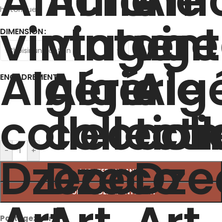
historique.
DIMENSION
ENCADREMENT
-
+
AJOUTER AU PANIER
COMMANDER MAINTENANT
Partagez sur