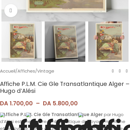
Agrandir
Accueil
/
Affiches
/
Vintage
Affiche P.L.M. Cie Gle Transatlantique Alger –
Hugo d’Alési
DA
1.700,00
–
DA
5.800,00
L’
Affiche P.L.M. Cie Gle Transatlantique Alger
par Hugo
d’Alési est une œuvre emblématique du voyage maritime
et ferroviaire. Idéale pour une décoration murale vintage et