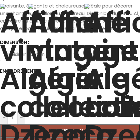
apaisante, élégante et chaleureuse. Idéale pour décorer
une chambre, un salon ou un bureau. Disponible du A4 au A1,
en cadre ou en toile prête à accrocher, elle transforme
chaque espace en un lieu de calme et de beauté.
DIMENSION
ENCADREMENT
-
+
AJOUTER AU PANIER