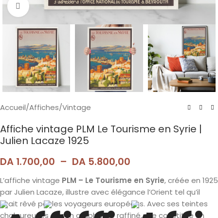
Agrandir
Accueil
/
Affiches
/
Vintage
Affiche vintage PLM Le Tourisme en Syrie |
Julien Lacaze 1925
DA
1.700,00
–
DA
5.800,00
L’affiche vintage
PLM – Le Tourisme en Syrie
, créée en 1925
par Julien Lacaze, illustre avec élégance l’Orient tel qu’il
était rêvé par les voyageurs européens. Avec ses teintes
chaleureuses et son graphisme raffiné, elle constitue un