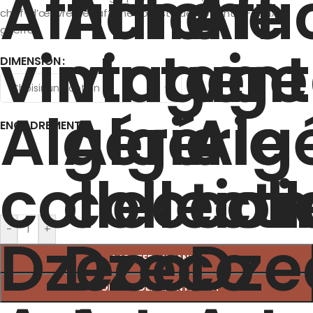
chef-d’œuvre de l’affiche touristique de l’entre-deux-
guerres.
DIMENSION
ENCADREMENT
-
+
AJOUTER AU PANIER
COMMANDER MAINTENANT