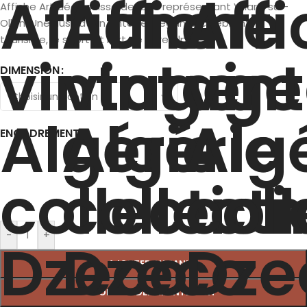
Affiche Art déco suisse de 1934 représentant Villars-sur-
Ollon. Une illustration vintage élégante célébrant le
tourisme, le sport et l’art de vivre alpin.
DIMENSION
ENCADREMENT
-
+
AJOUTER AU PANIER
COMMANDER MAINTENANT