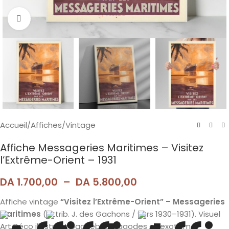
Agrandir
Accueil
/
Affiches
/
Vintage
Affiche Messageries Maritimes – Visitez
l’Extrême-Orient – 1931
DA
1.700,00
–
DA
5.800,00
Affiche vintage
“Visitez l’Extrême-Orient” – Messageries
Maritimes
(attrib. J. des Gachons / vers 1930–1931). Visuel
Art Déco illustrant paquebot, pagodes et exotisme.