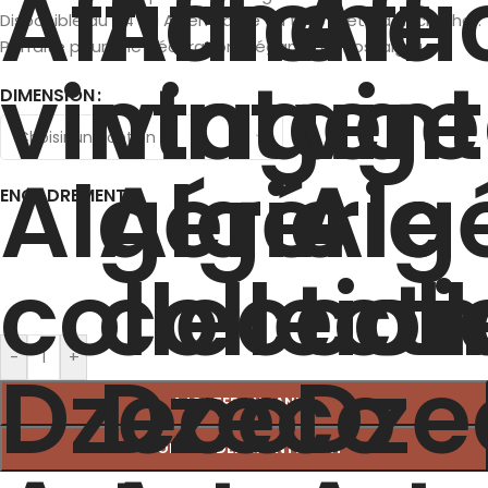
Disponible du A4 au A1, en cadre ou toile prête à accrocher.
Parfaite pour une décoration élégante et nostalgique.
DIMENSION
ENCADREMENT
-
+
AJOUTER AU PANIER
COMMANDER MAINTENANT